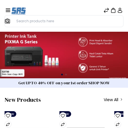
Search
Get UPTO 40% OFF on your 1st order SHOP NOW
New Products
View All
New
New
New