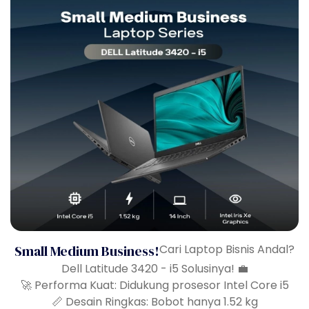
Small Medium Business!
Cari Laptop Bisnis Andal?
Dell Latitude 3420 - i5 Solusinya! 💼
🚀 Performa Kuat: Didukung prosesor Intel Core i5
📏 Desain Ringkas: Bobot hanya 1.52 kg