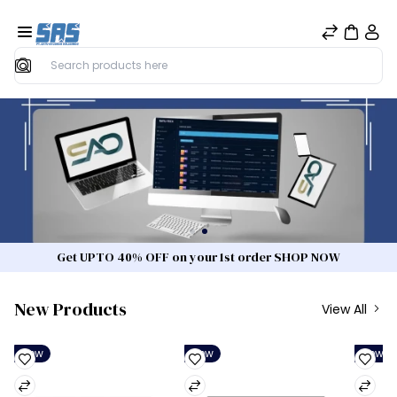
Search
Get UPTO 40% OFF on your 1st order SHOP NOW
New Products
View All
New
New
New