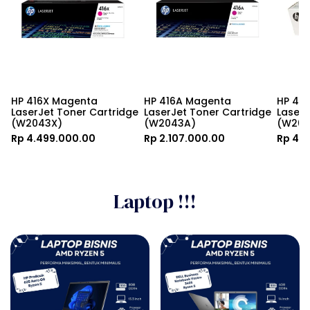
HP 416X Magenta 
HP 416A Magenta 
HP 416
LaserJet Toner Cartridge 
LaserJet Toner Cartridge 
LaserJ
(W2043X)
(W2043A)
(W204
Rp 4.499.000.00
Rp 2.107.000.00
Rp 4.
Laptop !!!