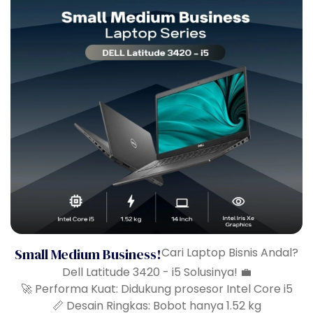
Small Medium Business!
Cari Laptop Bisnis Andal?
Dell Latitude 3420 - i5 Solusinya! 💼
🚀 Performa Kuat: Didukung prosesor Intel Core i5
📏 Desain Ringkas: Bobot hanya 1.52 kg