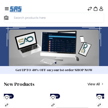
Search
Get UPTO 40% OFF on your 1st order SHOP NOW
New Products
View All
New
New
New