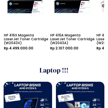
HP 416X Magenta 
HP 416A Magenta 
HP 416
LaserJet Toner Cartridge 
LaserJet Toner Cartridge 
LaserJ
(W2043X)
(W2043A)
(W204
Rp 4.499.000.00
Rp 2.107.000.00
Rp 4.
Laptop !!!