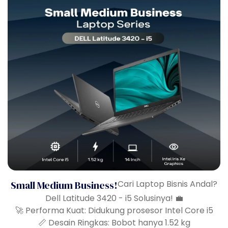
Small Medium Business!
Cari Laptop Bisnis Andal?
Dell Latitude 3420 - i5 Solusinya! 💼
🚀 Performa Kuat: Didukung prosesor Intel Core i5
📏 Desain Ringkas: Bobot hanya 1.52 kg