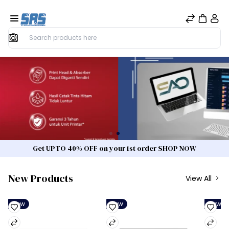
Search
Get UPTO 40% OFF on your 1st order SHOP NOW
New Products
View All
New
New
New